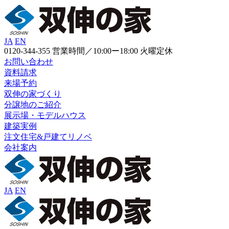
JA
EN
0120-344-355
営業時間／10:00ー18:00 火曜定休
お問い合わせ
資料請求
来場予約
双伸の家づくり
分譲地のご紹介
展示場・モデルハウス
建築実例
注文住宅&戸建てリノベ
会社案内
JA
EN